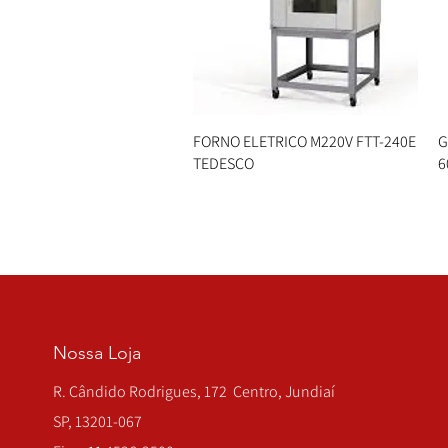
FORNO ELETRICO M220V FTT-240E
Visualização rápida
G
TEDESCO
6
Nossa Loja
R. Cândido Rodrigues, 172 Centro, Jundiaí
SP, 13201-067