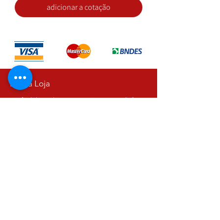
adicionar a cotação
Nossa Loja
R. Cândido Rodrigues, 172 Centro, Jundiaí
SP,
13201-067
Fixo:
11 4526-2500
Whatsapp:
11 97394-1844
vendas@refrigeracaofabricio.com.br