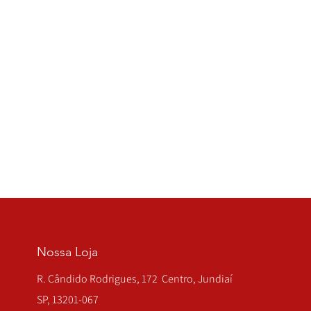
Nossa Loja
R. Cândido Rodrigues, 172 Centro, Jundiaí
SP, 13201-067