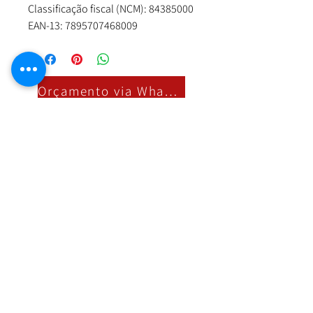
Classificação fiscal (NCM): 84385000
EAN-13: 7895707468009
Orçamento via Whatsapp
Nossa Loja
R. Cândido Rodrigues, 172 Centro, Jundiaí
SP,
13201-067
Fixo:
11 4526-2500
Whatsapp:
11 97394-1844
vendas@refrigeracaofabricio.com.br