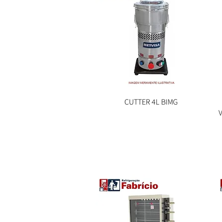
Visualização rápida
CUTTER 4L BIMG