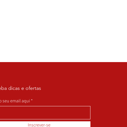
ba dicas e ofertas
 o seu email aqui
Inscrever-se