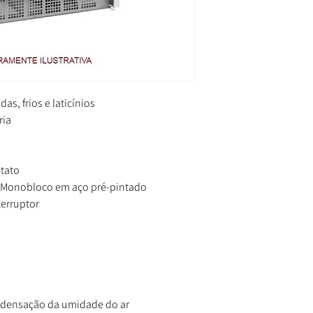
s, frios e laticínios
ria
tato
: Monobloco em aço pré-pintado
terruptor
ndensação da umidade do ar