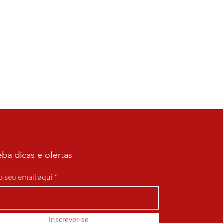
ba dicas e ofertas
 o seu email aqui
Inscrever-se