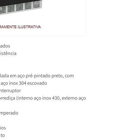
gados
istência
lada em aço pré-pintado preto, com
 aço inox 304 escovado
nterruptor
rrediça (interno aço inox 430, externo aço
temperado
ios
uto