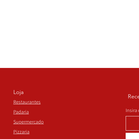
Loja
Rece
Restaurantes
Insira
Padaria
Supermercado
Pizzaria