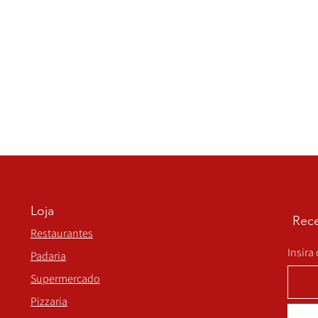
Loja
Rece
Restaurantes
Insira
Padaria
Supermercado
Pizzaria