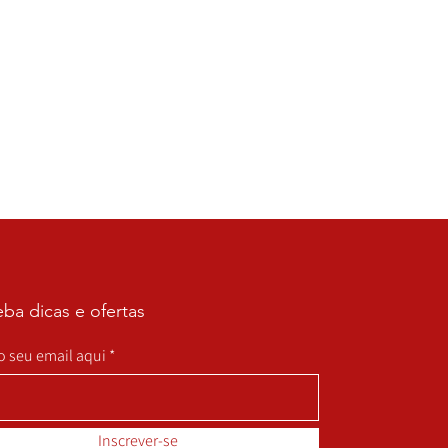
ba dicas e ofertas
 o seu email aqui
Inscrever-se