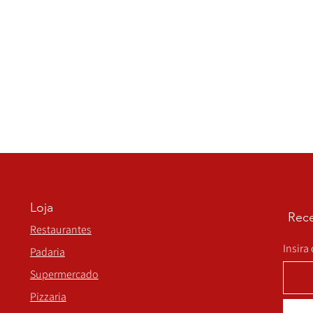
Loja
Rece
Restaurantes
Insira
Padaria
Supermercado
Pizzaria