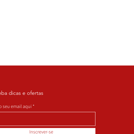
ba dicas e ofertas
 o seu email aqui
Inscrever-se