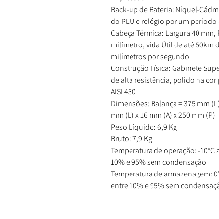
Back-up de Bateria: Níquel-Cádm
do PLU e relógio por um período
Cabeça Térmica: Largura 40 mm, 
milímetro, vida Útil de até 50km 
milímetros por segundo
Construção Física: Gabinete Superi
de alta resistência, polido na co
AISI 430
Dimensões: Balança = 375 mm (L) 
mm (L) x 16 mm (A) x 250 mm (P)
Peso Líquido: 6,9 Kg
Bruto: 7,9 Kg
Temperatura de operação: -10°C a
10% e 95% sem condensação
Temperatura de armazenagem: 0°C
entre 10% e 95% sem condensaç