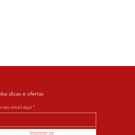
ba dicas e ofertas
 o seu email aqui
Inscrever-se