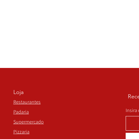
Loja
Rece
Restaurantes
Insira
Padaria
Supermercado
Pizzaria