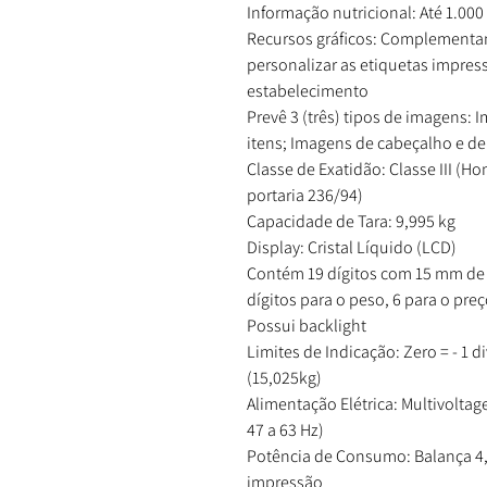
Informação nutricional: Até 1.000
Recursos gráficos: Complementam
personalizar as etiquetas impre
estabelecimento
Prevê 3 (três) tipos de imagens: 
itens; Imagens de cabeçalho e d
Classe de Exatidão: Classe III 
portaria 236/94)
Capacidade de Tara: 9,995 kg
Display: Cristal Líquido (LCD)
Contém 19 dígitos com 15 mm de a
dígitos para o peso, 6 para o preç
Possui backlight
Limites de Indicação: Zero = - 1 div
(15,025kg)
Alimentação Elétrica: Multivolta
47 a 63 Hz)
Potência de Consumo: Balança 4,
impressão