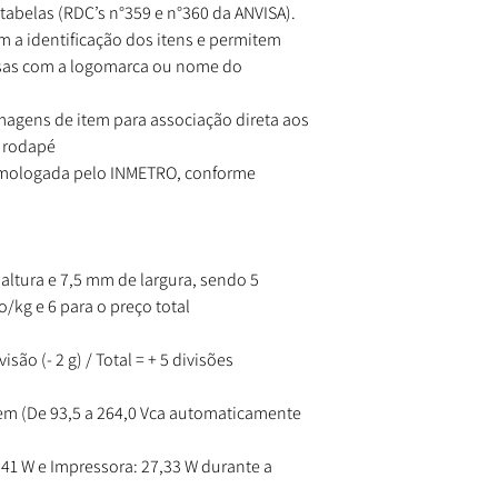
 tabelas (RDC’s n°359 e n°360 da ANVISA).
 a identificação dos itens e permitem
ssas com a logomarca ou nome do
Imagens de item para associação direta aos
e rodapé
(Homologada pelo INMETRO, conforme
ltura e 7,5 mm de largura, sendo 5
o/kg e 6 para o preço total
isão (- 2 g) / Total = + 5 divisões
gem (De 93,5 a 264,0 Vca automaticamente
41 W e Impressora: 27,33 W durante a