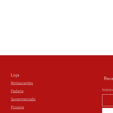
Loja
Rece
Restaurantes
Insira
Padaria
Supermercado
Pizzaria