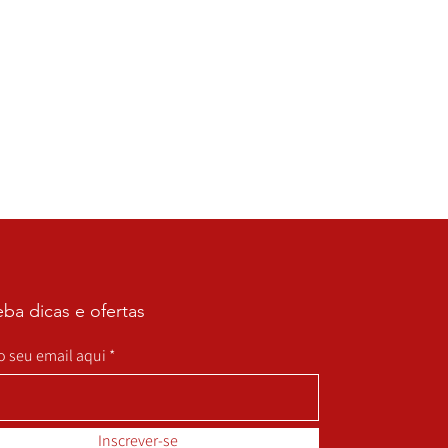
ba dicas e ofertas
 o seu email aqui
Inscrever-se