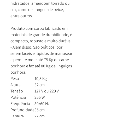
hidratados, amendoim torrado ou
cru, carne de frango e de peixe,
entre outros.
Produto com corpo fabricado em
materiais de grande durabilidade, é
compacto, robusto e muito durável.
- Além disso, São práticos, por
serem fáceis e rápidos de manusear
e permite moer até 75 Kg de carne
por hora e faz até 80 Kg de linguiças
por hora.
Peso
10,8 Kg
Altura
32 cm
Tensão
127 V ou 220 V
Potência
255 W
Frequência
50/60 Hz
Profundidade
35 cm
Largura
27 cm