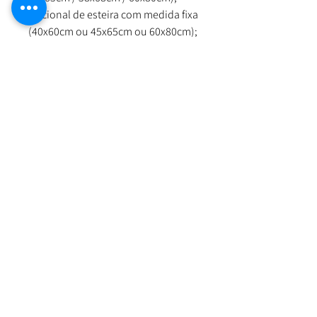
Opcional de esteira com medida fixa
(40x60cm ou 45x65cm ou 60x80cm);
VDV (Variador de Velocidade), para
controle de velocidade do motor.
Orçamento via Whatsapp
Nossa Loja
R. Cândido Rodrigues, 172 Centro, Jundiaí
SP,
13201-067
Fixo:
11 4526-2500
Whatsapp:
11 97394-1844