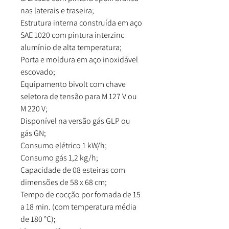
nas laterais e traseira;
Estrutura interna construída em aço
SAE 1020 com pintura interzinc
alumínio de alta temperatura;
Porta e moldura em aço inoxidável
escovado;
Equipamento bivolt com chave
seletora de tensão para M 127 V ou
M 220 V;
Disponível na versão gás GLP ou
gás GN;
Consumo elétrico 1 kW/h;
Consumo gás 1,2 kg/h;
Capacidade de 08 esteiras com
dimensões de 58 x 68 cm;
Tempo de cocção por fornada de 15
a 18 min. (com temperatura média
de 180 °C);