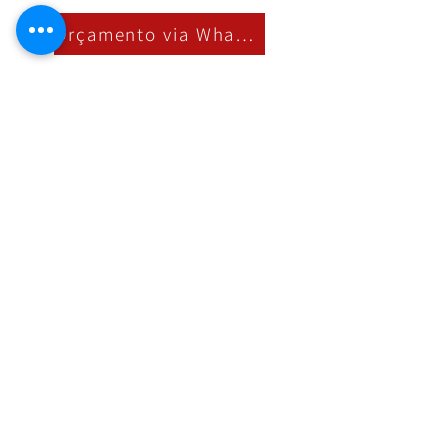
Orçamento via Whatsapp
Nossa Loja
R. Cândido Rodrigues, 172 Centro, Jundiaí
SP,
13201-067
Fixo:
11 4526-2500
Whatsapp:
11 97394-1844
vendas@refrigeracaofabricio.com.br