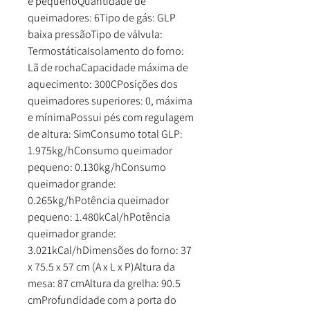
e pequenoQuantidade de
queimadores: 6Tipo de gás: GLP
baixa pressãoTipo de válvula:
TermostáticaIsolamento do forno:
Lã de rochaCapacidade máxima de
aquecimento: 300CPosições dos
queimadores superiores: 0, máxima
e mínimaPossui pés com regulagem
de altura: SimConsumo total GLP:
1.975kg/hConsumo queimador
pequeno: 0.130kg/hConsumo
queimador grande:
0.265kg/hPotência queimador
pequeno: 1.480kCal/hPotência
queimador grande:
3.021kCal/hDimensões do forno: 37
x 75.5 x 57 cm (A x L x P)Altura da
mesa: 87 cmAltura da grelha: 90.5
cmProfundidade com a porta do