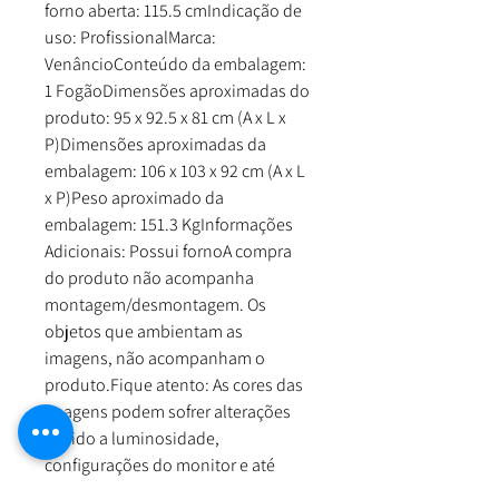
forno aberta: 115.5 cmIndicação de
uso: ProfissionalMarca:
VenâncioConteúdo da embalagem:
1 FogãoDimensões aproximadas do
produto: 95 x 92.5 x 81 cm (A x L x
P)Dimensões aproximadas da
embalagem: 106 x 103 x 92 cm (A x L
x P)Peso aproximado da
embalagem: 151.3 KgInformações
Adicionais: Possui fornoA compra
do produto não acompanha
montagem/desmontagem. Os
objetos que ambientam as
imagens, não acompanham o
produto.Fique atento: As cores das
imagens podem sofrer alterações
devido a luminosidade,
configurações do monitor e até
mesmo a percepção do usuário.