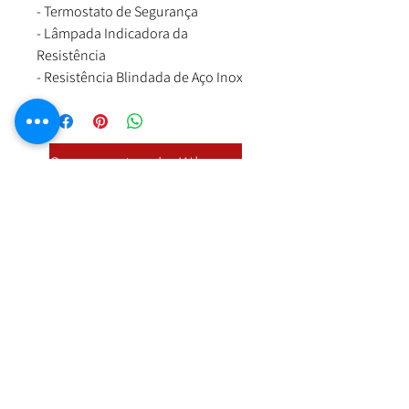
- Termostato de Segurança
- Lâmpada Indicadora da
Resistência
- Resistência Blindada de Aço Inox
Orçamento via Whatsapp
Nossa Loja
R. Cândido Rodrigues, 172 Centro, Jundiaí
SP,
13201-067
Fixo:
11 4526-2500
Whatsapp:
11 97394-1844