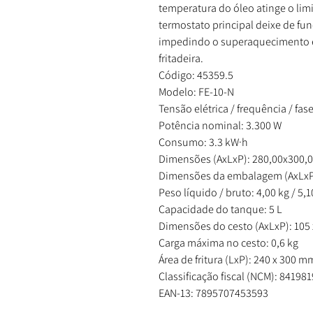
temperatura do óleo atinge o lim
termostato principal deixe de fu
impedindo o superaquecimento 
fritadeira.
Código: 45359.5
Modelo: FE-10-N
Tensão elétrica / frequência / fase
Potência nominal: 3.300 W
Consumo: 3.3 kW·h
Dimensões (AxLxP): 280,00x300,
Dimensões da embalagem (AxLxP
Peso líquido / bruto: 4,00 kg / 5,1
Capacidade do tanque: 5 L
Dimensões do cesto (AxLxP): 105
Carga máxima no cesto: 0,6 kg
Área de fritura (LxP): 240 x 300 m
Classificação fiscal (NCM): 84198
EAN-13: 7895707453593