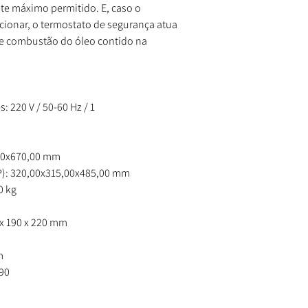
ite máximo permitido. E, caso o
ncionar, o termostato de segurança atua
e combustão do óleo contido na
s: 220 V / 50-60 Hz / 1
00x670,00 mm
): 320,00x315,00x485,00 mm
0 kg
 x 190 x 220 mm
m
190