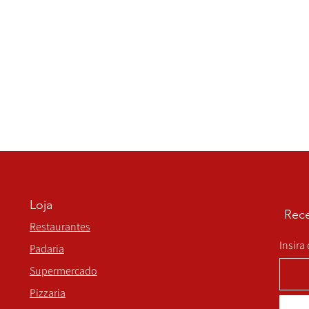
Loja
Rece
Restaurantes
Insira
Padaria
Supermercado
Pizzaria