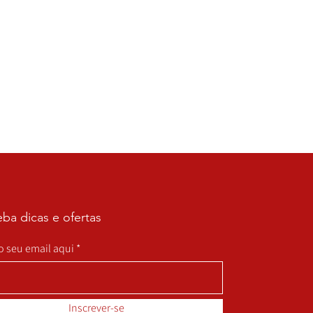
ba dicas e ofertas
 o seu email aqui
Inscrever-se