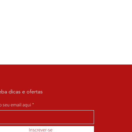
ba dicas e ofertas
 o seu email aqui
Inscrever-se