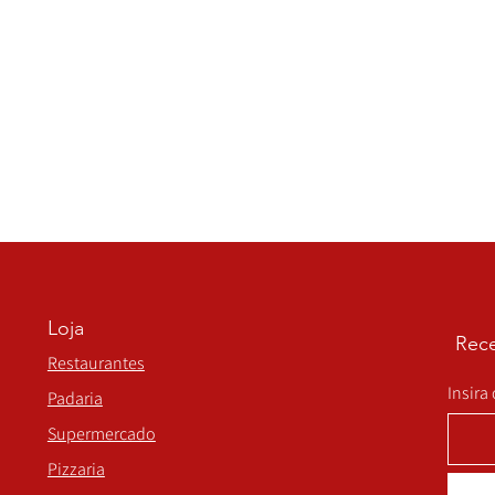
Loja
Rece
Restaurantes
Insira
Padaria
Supermercado
Pizzaria