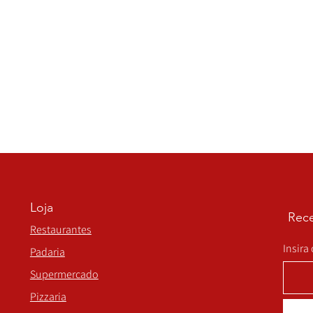
Loja
Rece
Restaurantes
Insira
Padaria
Supermercado
Pizzaria