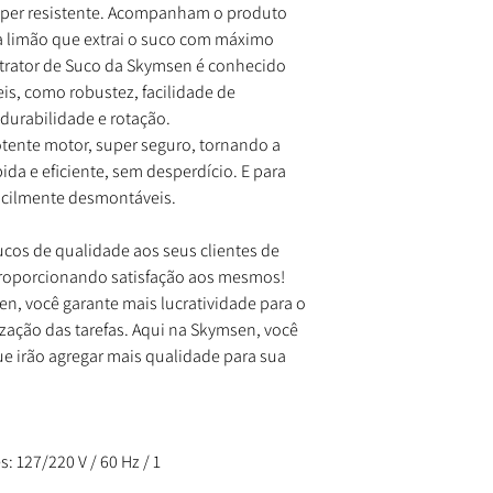
uper resistente. Acompanham o produto
ra limão que extrai o suco com máximo
xtrator de Suco da Skymsen é conhecido
eis, como robustez, facilidade de
 durabilidade e rotação.
ente motor, super seguro, tornando a
da e eficiente, sem desperdício. E para
 facilmente desmontáveis.
cos de qualidade aos seus clientes de
roporcionando satisfação aos mesmos!
n, você garante mais lucratividade para o
zação das tarefas.
Aqui na Skymsen
, você
e irão agregar mais qualidade para sua
s: 127/220 V / 60 Hz / 1