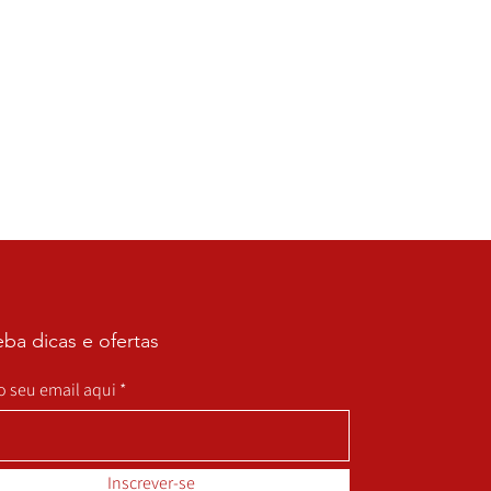
ba dicas e ofertas
 o seu email aqui
Inscrever-se