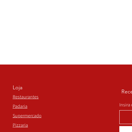
Loja
Rece
Restaurantes
Insira
Padaria
Supermercado
Pizzaria