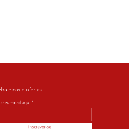
ba dicas e ofertas
 o seu email aqui
Inscrever-se