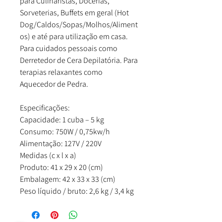
para Culinaristas, Docerias,
Sorveterias, Buffets em geral (Hot
Dog/Caldos/Sopas/Molhos/Aliment
os) e até para utilização em casa.
Para cuidados pessoais como
Derretedor de Cera Depilatória. Para
terapias relaxantes como
Aquecedor de Pedra.
Especificações:
Capacidade: 1 cuba – 5 kg
Consumo: 750W / 0,75kw/h
Alimentação: 127V / 220V
Medidas (c x l x a)
Produto: 41 x 29 x 20 (cm)
Embalagem: 42 x 33 x 33 (cm)
Peso líquido / bruto: 2,6 kg / 3,4 kg