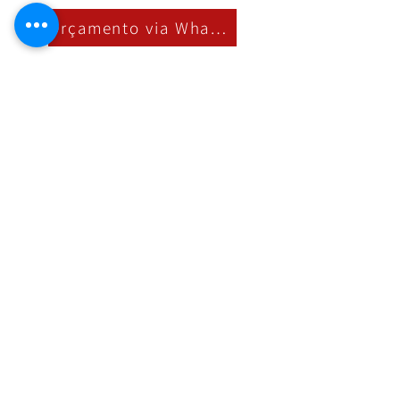
Orçamento via Whatsapp
Nossa Loja
R. Cândido Rodrigues, 172 Centro, Jundiaí
SP,
13201-067
Fixo:
11 4526-2500
Whatsapp:
11 97394-1844
vendas@refrigeracaofabricio.com.br