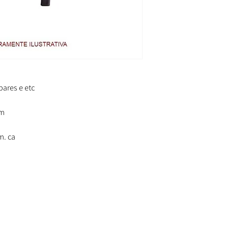
bares e etc
cm
m. ca