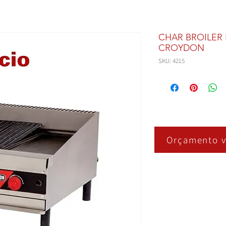
CHAR BROILER
CROYDON
SKU: 4215
Orçamento v