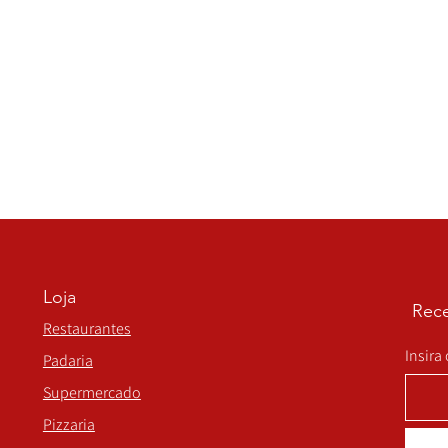
Loja
Rece
Restaurantes
Insira
Padaria
Supermercado
Pizzaria