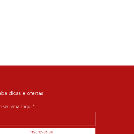
ba dicas e ofertas
 o seu email aqui
Inscrever-se