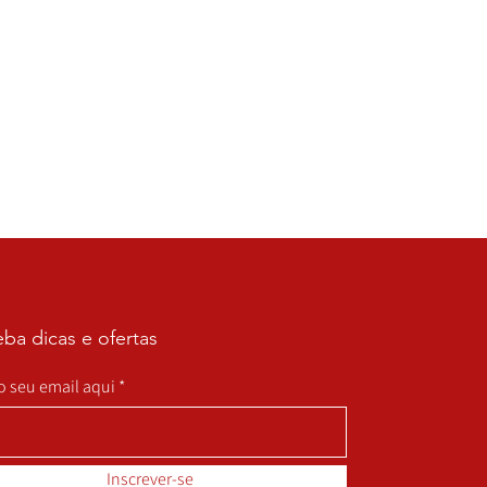
ba dicas e ofertas
 o seu email aqui
Inscrever-se