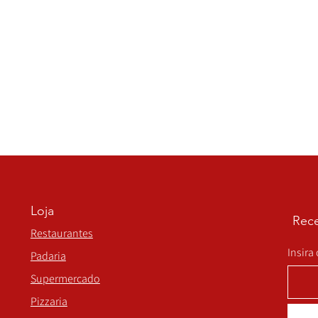
Loja
Rece
Restaurantes
Insira
Padaria
Supermercado
Pizzaria