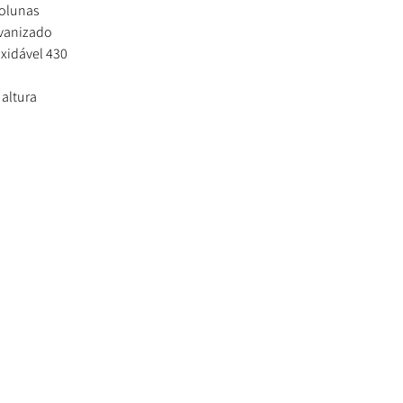
olunas
lvanizado
xidável 430
altura