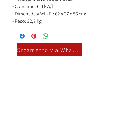
- Consumo: 6,4 kW/h;
- Dimensões(AxLxP): 62 x 37 x 56 cm;
- Peso: 32,8 kg
Orçamento via Whatsapp