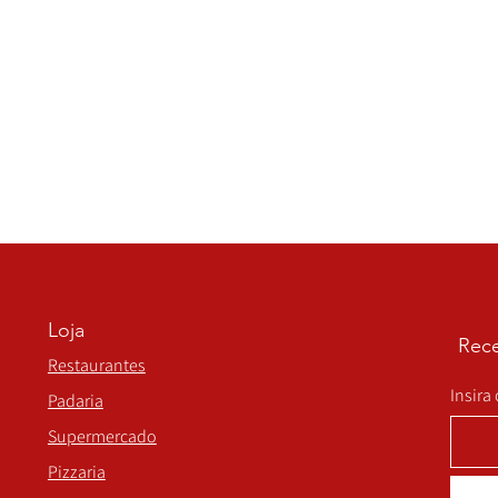
Loja
Rece
Restaurantes
Insira
Padaria
Supermercado
Pizzaria