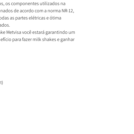
os, os componentes utilizados na
ionados de acordo com a norma NR-12,
das as partes elétricas e ótima
ados.
ake Metvisa você estará garantindo um
fício para fazer milk shakes e ganhar
l
t)