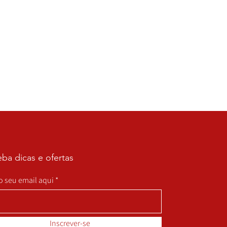
ba dicas e ofertas
 o seu email aqui
Inscrever-se