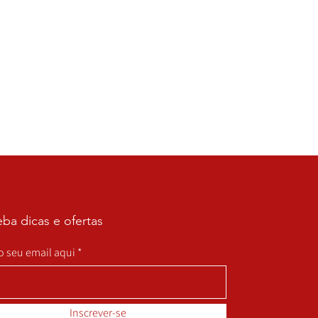
ba dicas e ofertas
 o seu email aqui
Inscrever-se