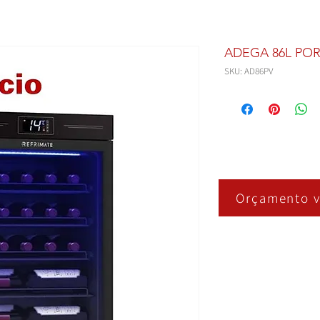
ADEGA 86L POR
SKU: AD86PV
Orçamento v