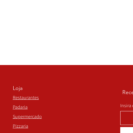
Loja
Rece
Restaurantes
Insira
Padaria
Supermercado
Pizzaria