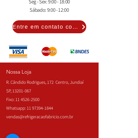
Seg - Sex: 9:00 - 18:00
Sábado: 9:00 - 12:00
Entre em contato com a gente!
Nossa Loja
R. Cândido Rodrigues, 172 Centro, Jundiaí
SP,
13201-067
Fixo:
11 4526-2500
Whatsapp:
11 97394-1844
vendas@refrigeracaofabricio.com.br