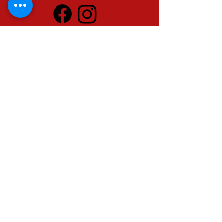
Loja
Restaurantes
Padaria
Supermercado
Pizzaria
Gourmet
Açogue
Cozinha Industrial
Refrigeração Fabrício
Receba dicas e ofertas
Insira o seu email aqui