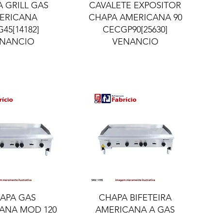
lização rápida
Visualização rápida
 GRILL GAS
CAVALETE EXPOSITOR
ERICANA
CHAPA AMERICANA 90
45[14182]
CECGP90[25630]
NANCIO
VENANCIO
lização rápida
Visualização rápida
APA GAS
CHAPA BIFETEIRA
ANA MOD 120
AMERICANA A GAS