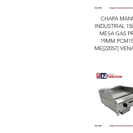
Visualização ráp
CHAPA MAN
INDUSTRIAL 1
MESA GAS P
19MM PCM15
ME[22057] VE