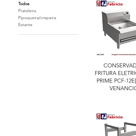
Todos
Prateleira
Pipoqueira/crepeira
Estante
Visualização ráp
CONSERVA
FRITURA ELETRI
PRIME PCF-12E[
VENANCI