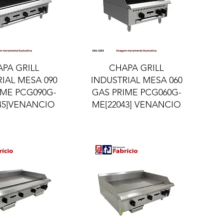
lização rápida
Visualização rápida
PA GRILL
CHAPA GRILL
IAL MESA 090
INDUSTRIAL MESA 060
IME PCG090G-
GAS PRIME PCG060G-
45]VENANCIO
ME[22043] VENANCIO