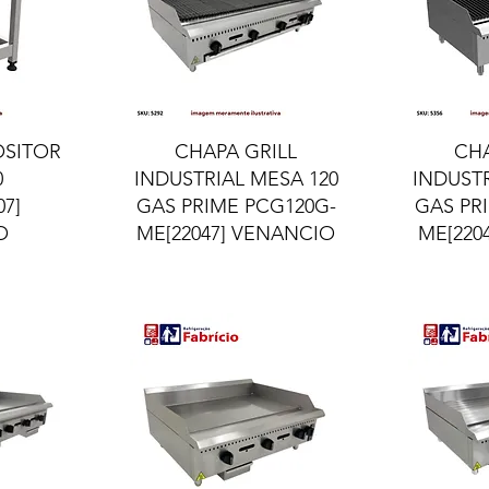
ida
Visualização rápida
Visua
OSITOR
CHAPA GRILL
CHA
0
INDUSTRIAL MESA 120
INDUSTR
07]
GAS PRIME PCG120G-
GAS PR
O
ME[22047] VENANCIO
ME[220