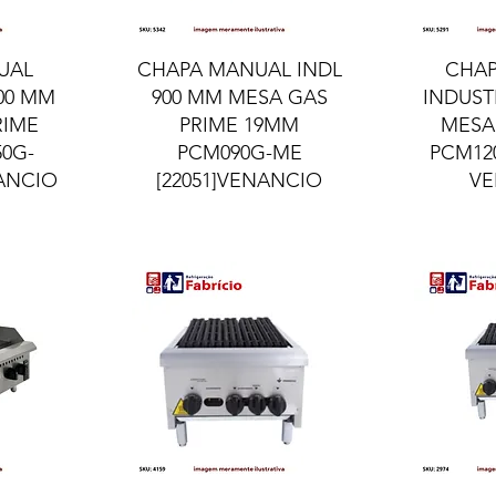
ida
Visualização rápida
Visua
UAL
CHAPA MANUAL INDL
CHA
500 MM
900 MM MESA GAS
INDUST
RIME
PRIME 19MM
MESA
0G-
PCM090G-ME
PCM120
NANCIO
[22051]VENANCIO
VE