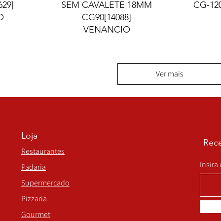
29]
SEM CAVALETE 18MM
CG-12
O
CG90[14088]
VENANCIO
Ver mais
Loja
Rece
Restaurantes
Insira
Padaria
Supermercado
Pizzaria
Gourmet