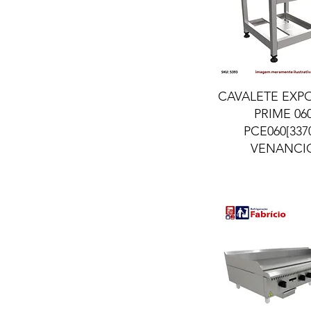
Visualização ráp
CAVALETE EXP
PRIME 06
PCE060[337
VENANCI