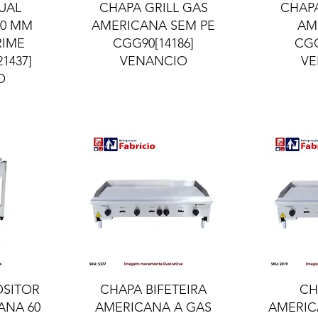
ida
Visualização rápida
Visua
UAL
CHAPA GRILL GAS
CHAPA
00 MM
AMERICANA SEM PE
AM
RIME
CGG90[14186]
CGG
1437]
VENANCIO
VE
O
ida
Visualização rápida
Visua
OSITOR
CHAPA BIFETEIRA
CH
ANA 60
AMERICANA A GAS
AMERIC