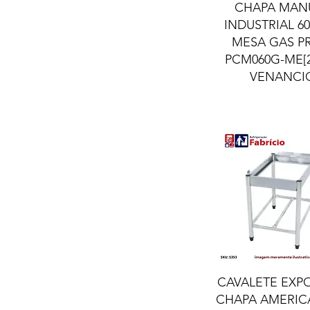
Visualização ráp
CHAPA MAN
INDUSTRIAL 6
MESA GAS P
PCM060G-ME[2
VENANCI
Visualização ráp
CAVALETE EXP
CHAPA AMERIC