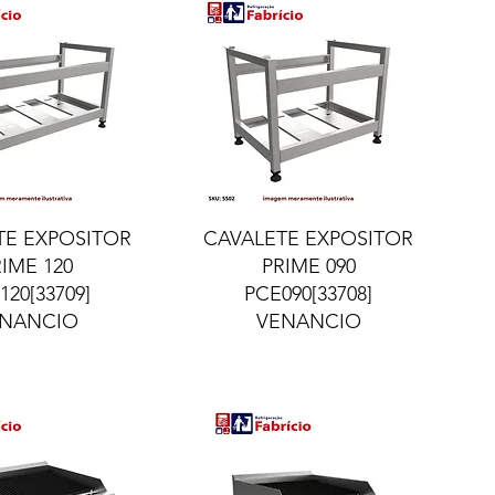
lização rápida
Visualização rápida
TE EXPOSITOR
CAVALETE EXPOSITOR
RIME 120
PRIME 090
120[33709]
PCE090[33708]
NANCIO
VENANCIO