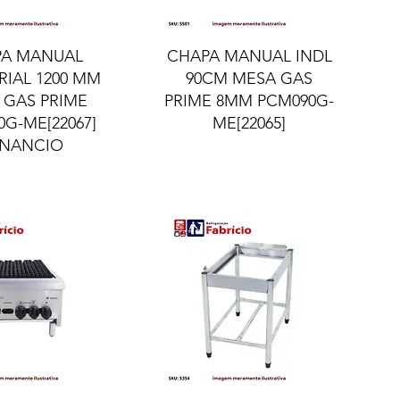
lização rápida
Visualização rápida
PA MANUAL
CHAPA MANUAL INDL
RIAL 1200 MM
90CM MESA GAS
 GAS PRIME
PRIME 8MM PCM090G-
G-ME[22067]
ME[22065]
NANCIO