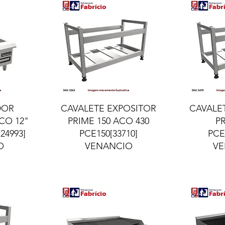
ida
Visualização rápida
Visua
DOR
CAVALETE EXPOSITOR
CAVALE
CO 12"
PRIME 150 ACO 430
P
24993]
PCE150[33710]
PCE
O
VENANCIO
VE