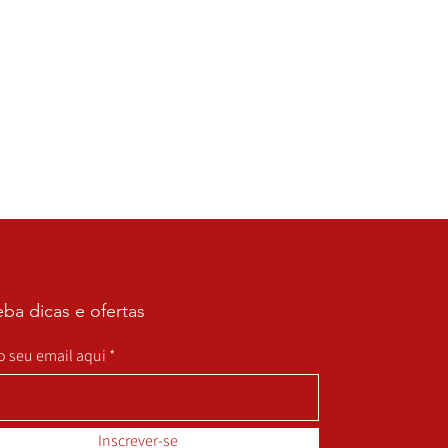
ba dicas e ofertas
 o seu email aqui
Inscrever-se