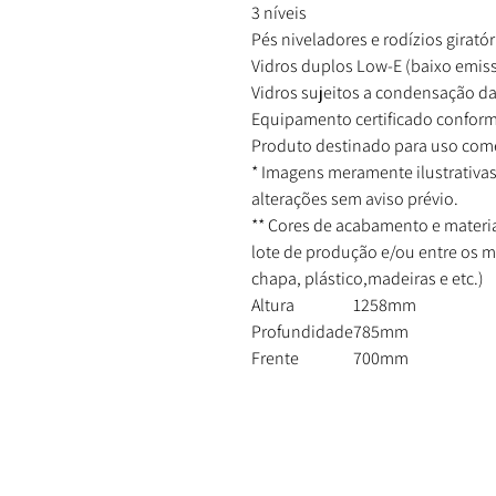
3 níveis
Pés niveladores e rodízios giratór
Vidros duplos Low-E (baixo emiss
Vidros sujeitos a condensação d
Equipamento certificado conform
Produto destinado para uso come
* Imagens meramente ilustrativas
alterações sem aviso prévio.
** Cores de acabamento e materia
lote de produção e/ou entre os 
chapa, plástico,madeiras e etc.)
A
ltura
1258mm
Profundidade
785mm
Frente
700mm