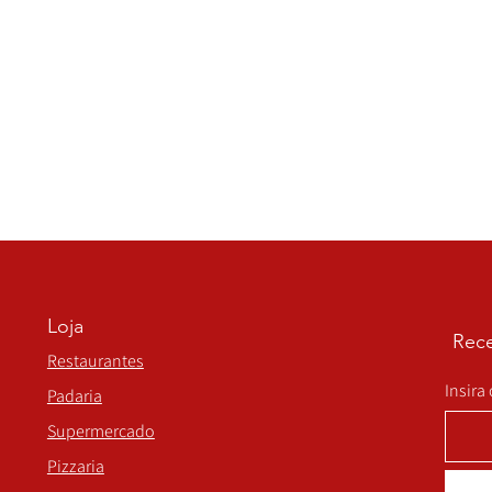
Loja
Rece
Restaurantes
Insira
Padaria
Supermercado
Pizzaria