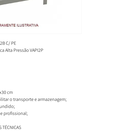
2B C/ PE
oca Alta Pressão VAPI2P
x30 cm
ilitar o transporte e armazenagem;
fundido;
e profissional;
S TÉCNICAS