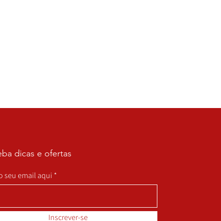
ba dicas e ofertas
 o seu email aqui
Inscrever-se