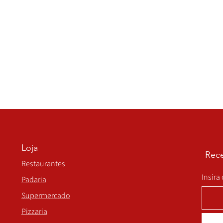
Loja
Rece
Restaurantes
Insira
Padaria
Supermercado
Pizzaria