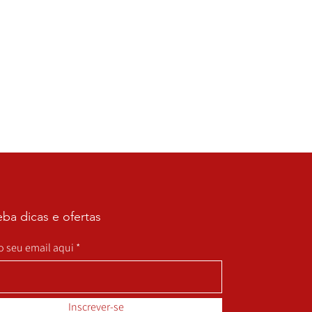
ba dicas e ofertas
 o seu email aqui
Inscrever-se