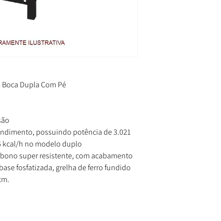
1 Boca Dupla Com Pé
são
endimento, possuindo potência de 3.021
6 kcal/h no modelo duplo
arbono super resistente, com acabamento
base fosfatizada, grelha de ferro fundido
cm.