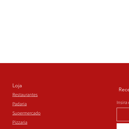
Loja
Rece
Restaurantes
Insira
Padaria
Supermercado
Pizzaria