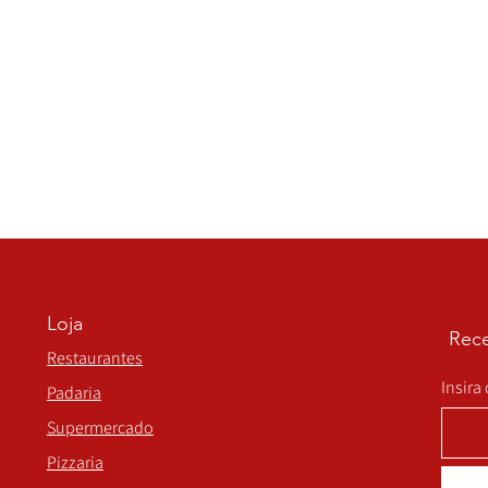
Loja
Rece
Restaurantes
Insira
Padaria
Supermercado
Pizzaria