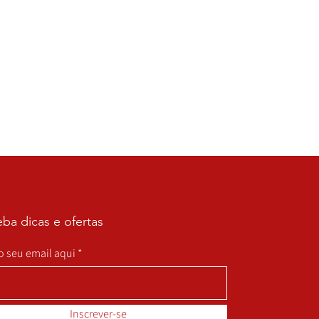
ba dicas e ofertas
 o seu email aqui
Inscrever-se